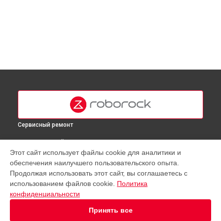
Сервисный ремонт
ВЫБЕРИ СВОЙ ГОРОД
Этот сайт использует файлы cookie для аналитики и
Калибровка робота-пылесоса E5 Roborock в
Москве
обеспечения наилучшего пользовательского опыта.
Калибровка робота-пылесоса E5 Roborock в
Краснодаре
Продолжая использовать этот сайт, вы соглашаетесь с
Калибровка робота-пылесоса E5 Roborock в
Ростове-на-
использованием файлов cookie.
Политика
Дону
конфиденциальности
Калибровка робота-пылесоса E5 Roborock в
Нижнем
Принять все
Новгороде