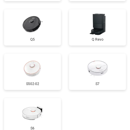
Q5
Q Revo
S502-02
S7
S6