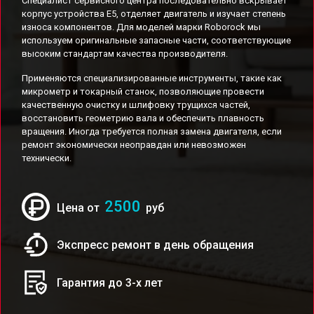
Специалист сервисного центра последовательно вскрывает
корпус устройства E5, отделяет двигатель и изучает степень
износа компонентов. Для моделей марки Roborock мы
используем оригинальные запасные части, соответствующие
высоким стандартам качества производителя.
Применяются специализированные инструменты, такие как
микрометр и токарный станок, позволяющие провести
качественную очистку и шлифовку трущихся частей,
восстановить геометрию вала и обеспечить плавность
вращения. Иногда требуется полная замена двигателя, если
ремонт экономически неоправдан или невозможен
технически.
2500
Цена от
руб
Экспресс ремонт в день обращения
Гарантия до 3-х лет