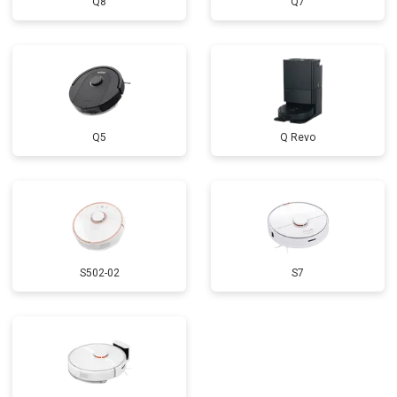
Q8
Q7
Q5
Q Revo
S502-02
S7