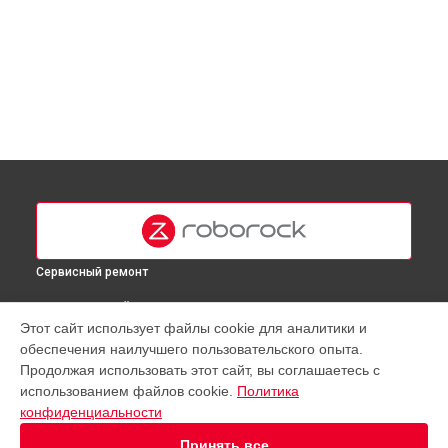
Сервисный ремонт
ВЫБЕРИ СВОЙ ГОРОД
Этот сайт использует файлы cookie для аналитики и
Ремонт двигателя робота-пылесоса E5 Roborock в
Москве
обеспечения наилучшего пользовательского опыта.
Ремонт двигателя робота-пылесоса E5 Roborock в
Продолжая использовать этот сайт, вы соглашаетесь с
Краснодаре
использованием файлов cookie.
Политика
Ремонт двигателя робота-пылесоса E5 Roborock в
конфиденциальности
Ростове-на-Дону
Принять все
Ремонт двигателя робота-пылесоса E5 Roborock в
Нижнем