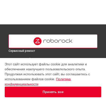
Сервисный ремонт
ВЫБЕРИ СВОЙ ГОРОД
Этот сайт использует файлы cookie для аналитики и
Замена датчиков робота-пылесоса E5 Roborock в
Москве
обеспечения наилучшего пользовательского опыта.
Замена датчиков робота-пылесоса E5 Roborock в
Продолжая использовать этот сайт, вы соглашаетесь с
Краснодаре
использованием файлов cookie.
Политика
Замена датчиков робота-пылесоса E5 Roborock в
конфиденциальности
Ростове-на-Дону
Принять все
Замена датчиков робота-пылесоса E5 Roborock в
Нижнем
Новгороде
Замена датчиков робота-пылесоса E5 Roborock в
Новосибирске