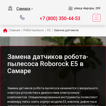
Самара
улица Авроры, 209
▼
+7 (800) 350-44-53
Главная
/
Робот-пылесос
/
E5
/
Замена датчиков
Замена датчиков робота-
пылесоса Roborock E5 в
Самаре
Замена датчиков робота-пылесоса начинается с визуального
осмотра устройства и диагностики электронных
компонентов. Специализированные инструменты позволяют
инженеру легко снять корпус модели E5, извлечь дефектные