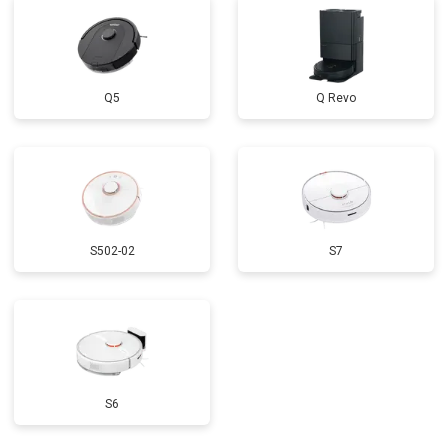
Q5
Q Revo
S502-02
S7
S6