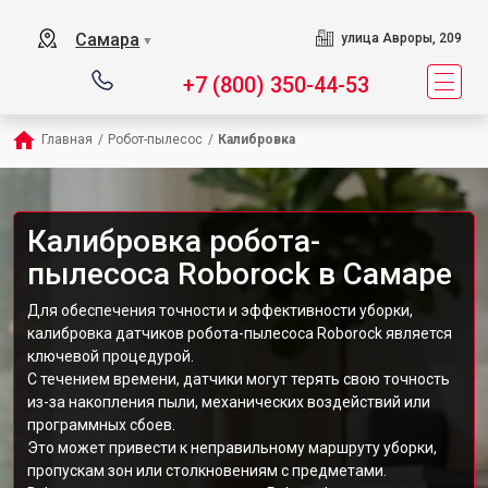
Самара
улица Авроры, 209
▼
+7 (800) 350-44-53
Главная
/
Робот-пылесос
/
Калибровка
Калибровка робота-
пылесоса Roborock в Самаре
Для обеспечения точности и эффективности уборки,
калибровка датчиков робота-пылесоса Roborock является
ключевой процедурой.
С течением времени, датчики могут терять свою точность
из-за накопления пыли, механических воздействий или
программных сбоев.
Это может привести к неправильному маршруту уборки,
пропускам зон или столкновениям с предметами.