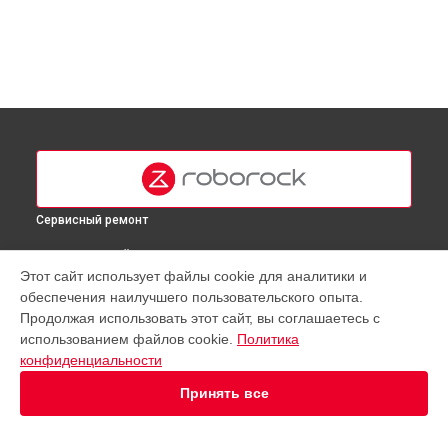
Сервисный ремонт
ВЫБЕРИ СВОЙ ГОРОД
Этот сайт использует файлы cookie для аналитики и
Калибровка робота-пылесоса Roborock в
Москве
обеспечения наилучшего пользовательского опыта.
Калибровка робота-пылесоса Roborock в
Краснодаре
Продолжая использовать этот сайт, вы соглашаетесь с
Калибровка робота-пылесоса Roborock в
Ростове-на-
использованием файлов cookie.
Политика
Дону
конфиденциальности
Калибровка робота-пылесоса Roborock в
Нижнем
Принять все
Новгороде
Калибровка робота-пылесоса Roborock в
Новосибирске
Калибровка робота-пылесоса Roborock в
Челябинске