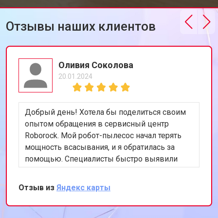
Отзывы наших клиентов
Оливия Соколова
20.01.2024
Добрый день! Хотела бы поделиться своим
опытом обращения в сервисный центр
Roborock. Мой робот-пылесос начал терять
мощность всасывания, и я обратилась за
помощью. Специалисты быстро выявили
проблему - износ щеток. После их замены
устройство вновь функционирует идеально.
Отзыв из
Яндекс карты
Ценю ваш профессионализм и
оперативность. Буду рекомендовать вас
своим друзьям и знакомым!