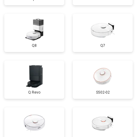
Q8
Q7
Q Revo
S502-02