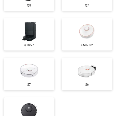
Q8
Q7
Q Revo
S502-02
S7
S6