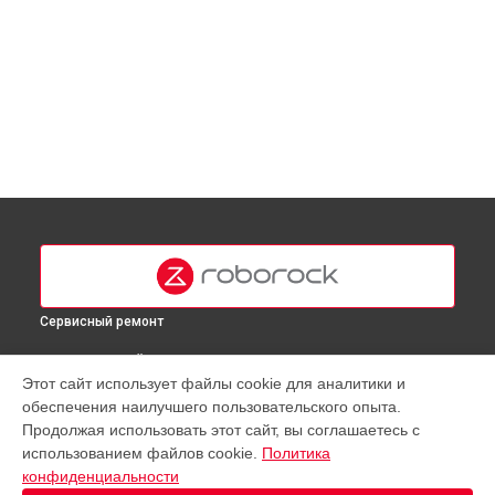
Сервисный ремонт
ВЫБЕРИ СВОЙ ГОРОД
Этот сайт использует файлы cookie для аналитики и
Диагностика робота-пылесоса Q5 Roborock в
Москве
обеспечения наилучшего пользовательского опыта.
Диагностика робота-пылесоса Q5 Roborock в
Краснодаре
Продолжая использовать этот сайт, вы соглашаетесь с
Диагностика робота-пылесоса Q5 Roborock в
Ростове-на-
использованием файлов cookie.
Политика
Дону
конфиденциальности
Диагностика робота-пылесоса Q5 Roborock в
Нижнем