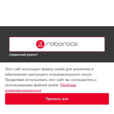
Сервисный ремонт
ВЫБЕРИ СВОЙ ГОРОД
Этот сайт использует файлы cookie для аналитики и
Замена датчиков робота-пылесоса Q8 Roborock в
Москве
обеспечения наилучшего пользовательского опыта.
Замена датчиков робота-пылесоса Q8 Roborock в
Продолжая использовать этот сайт, вы соглашаетесь с
Краснодаре
использованием файлов cookie.
Политика
Замена датчиков робота-пылесоса Q8 Roborock в
конфиденциальности
Ростове-на-Дону
Принять все
Замена датчиков робота-пылесоса Q8 Roborock в
Нижнем
Новгороде
Замена датчиков робота-пылесоса Q8 Roborock в
Новосибирске