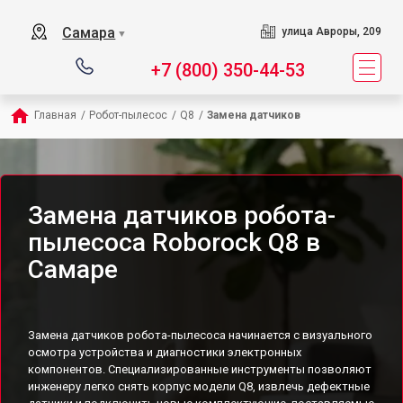
Самара
улица Авроры, 209
▼
+7 (800) 350-44-53
Главная
/
Робот-пылесос
/
Q8
/
Замена датчиков
Замена датчиков робота-
пылесоса Roborock Q8 в
Самаре
Замена датчиков робота-пылесоса начинается с визуального
осмотра устройства и диагностики электронных
компонентов. Специализированные инструменты позволяют
инженеру легко снять корпус модели Q8, извлечь дефектные