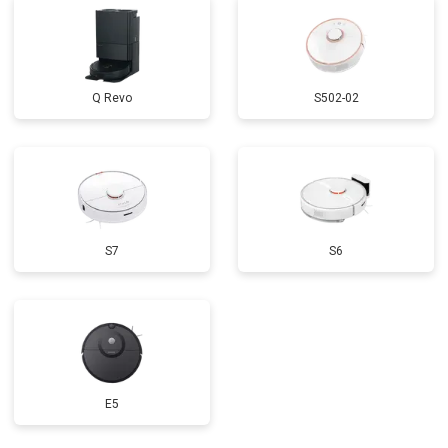
Q Revo
S502-02
S7
S6
E5