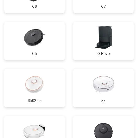
Q8
Q7
Q5
Q Revo
S502-02
S7