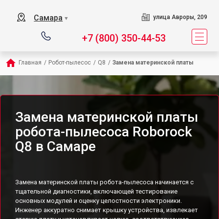
Самара
улица Авроры, 209
▼
+7 (800) 350-44-53
Главная
/
Робот-пылесос
/
Q8
/
Замена материнской платы
Замена материнской платы
робота-пылесоса Roborock
Q8 в Самаре
Замена материнской платы робота-пылесоса начинается с
тщательной диагностики, включающей тестирование
основных модулей и оценку целостности электроники.
Инженер аккуратно снимает крышку устройства, извлекает