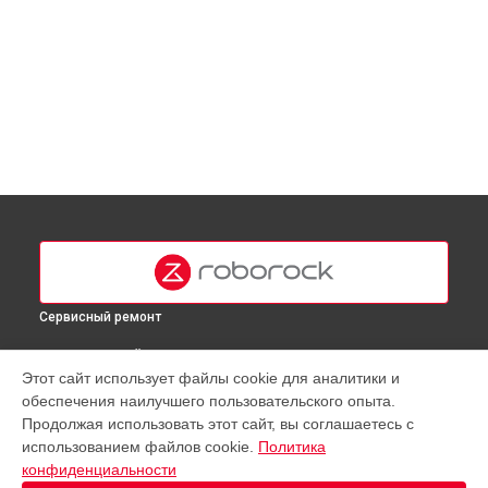
Сервисный ремонт
ВЫБЕРИ СВОЙ ГОРОД
Этот сайт использует файлы cookie для аналитики и
Замена материнской платы робота-пылесоса Q8 Roborock
обеспечения наилучшего пользовательского опыта.
в
Москве
Продолжая использовать этот сайт, вы соглашаетесь с
Замена материнской платы робота-пылесоса Q8 Roborock
использованием файлов cookie.
Политика
в
Краснодаре
конфиденциальности
Замена материнской платы робота-пылесоса Q8 Roborock