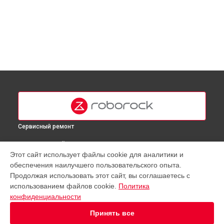
Сервисный ремонт
ВЫБЕРИ СВОЙ ГОРОД
Этот сайт использует файлы cookie для аналитики и
Калибровка робота-пылесоса S7 Roborock в
Москве
обеспечения наилучшего пользовательского опыта.
Калибровка робота-пылесоса S7 Roborock в
Краснодаре
Продолжая использовать этот сайт, вы соглашаетесь с
Калибровка робота-пылесоса S7 Roborock в
Ростове-на-
использованием файлов cookie.
Политика
Дону
конфиденциальности
Калибровка робота-пылесоса S7 Roborock в
Нижнем
Принять все
Новгороде