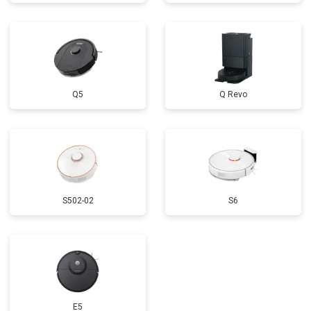
Q5
Q Revo
S502-02
S6
E5